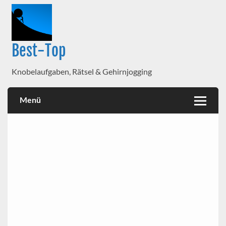
Best-Top
Knobelaufgaben, Rätsel & Gehirnjogging
Menü