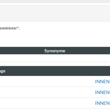
enminister":
Synonyme
age
INNEN
INNEN
INNEN