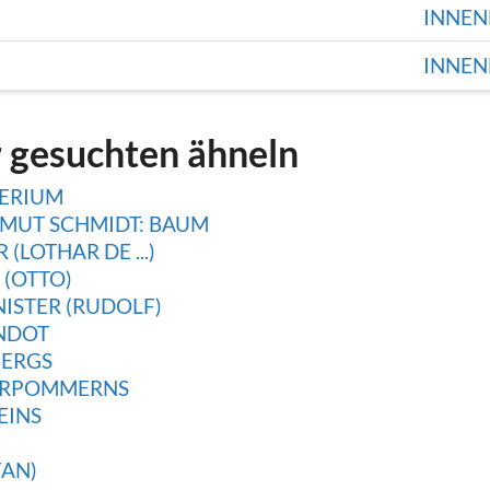
INNEN
INNEN
r gesuchten ähneln
ERIUM
MUT SCHMIDT: BAUM
LOTHAR DE ...)
 (OTTO)
ISTER (RUDOLF)
ANDOT
BERGS
ORPOMMERNS
EINS
FAN)