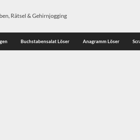
en, Rätsel & Gehirnjogging
ngen
Buchstabensalat Löser
Anagramm Löser
Scr