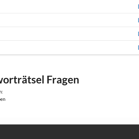
worträtsel Fragen
n:
ben