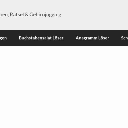
en, Rätsel & Gehirnjogging
ngen
Buchstabensalat Löser
Anagramm Löser
Scr